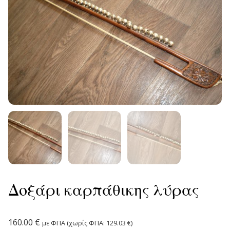
Δοξάρι καρπάθικης λύρας
160.00
€
με ΦΠΑ (χωρίς ΦΠΑ:
129.03
€
)