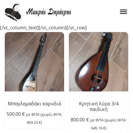
Skip to navigation
Skip to content
Tog
Οργανοποιείο Μακρής Δημήτρης
Εργαστήριο Κατασκευής Παραδοσιακών Μουσικών Οργάνων
[/vc_column_text][/vc_column][/vc_row]
Μπαγλαμαδάκι καρυδιά
Κρητική λύρα 3/4
παιδική
500.00
€
με ΦΠΑ (χωρίς ΦΠΑ:
800.00
€
με ΦΠΑ (χωρίς ΦΠΑ:
403.23
€
)
645.16
€
)