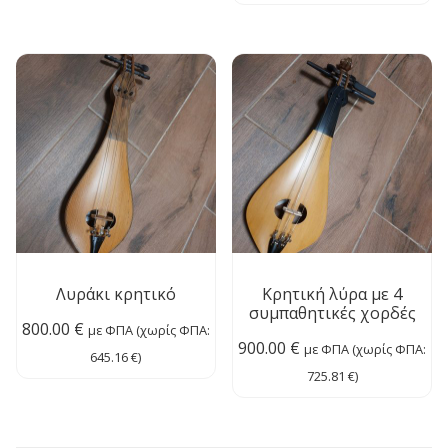
Λυράκι κρητικό
Κρητική λύρα με 4
συμπαθητικές χορδές
800.00
€
με ΦΠΑ (χωρίς ΦΠΑ:
900.00
€
με ΦΠΑ (χωρίς ΦΠΑ:
645.16
€
)
725.81
€
)