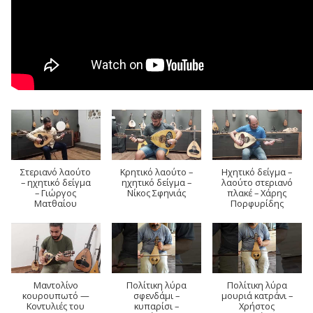
Στεριανό λαούτο
Κρητικό λαούτο –
Ηχητικό δείγμα –
– ηχητικό δείγμα
ηχητικό δείγμα –
λαούτο στεριανό
– Γιώργος
Νίκος Σφηνιάς
πλακέ – Χάρης
Ματθαίου
Πορφυρίδης
Μαντολίνο
Πολίτικη λύρα
Πολίτικη λύρα
κουρουπωτό —
σφενδάμι –
μουριά κατράνι –
Κοντυλιές του
κυπαρίσι –
Χρήστος