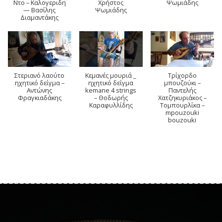
Ντο – Καλογεριδη
Χρήστος
Ψωμιάδης
— Βασίλης
Ψωμιάδης
Διαμαντάκης
Στεριανό λαούτο
Κεμανές μουριά _
Tρίχορδο
ηχητικό δείγμα –
ηχητικό δείγμα
μπουζούκι –
Αντώνης
kemane 4 strings
Παντελής
Φραγκιαδάκης
– Θοδωρής
Χατζηκυριάκος –
Καραφυλλίδης
Τομπουρλίκα –
mpouzouki
bouzouki