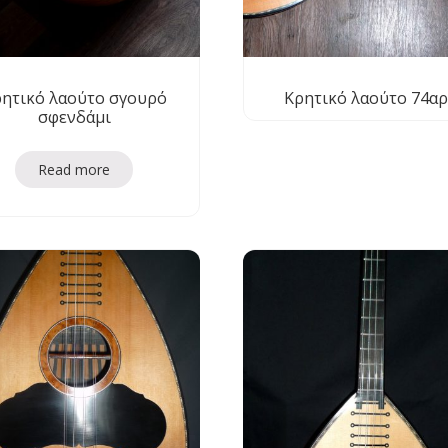
ητικό λαούτο σγουρό
Κρητικό λαούτο 74αρ
σφενδάμι
Read more