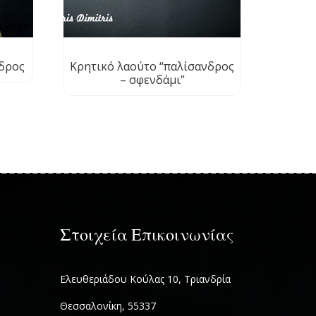
δρος
Κρητικό λαούτο “παλίσανδρος
– σφενδάμι”
Στοιχεία Επικοινωνίας
Ελευθεριάδου Κούλας 10, Τριανδρία
Θεσσαλονίκη, 55337