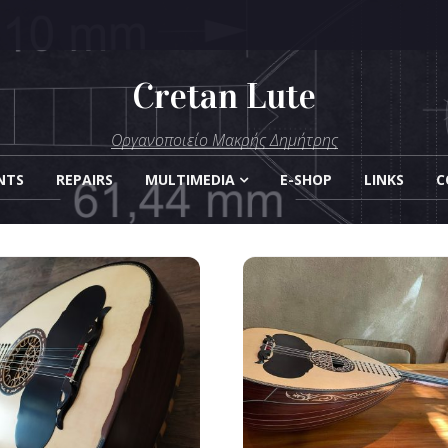
Cretan Lute
μήτρης
Οργανοποιείο Μακρής Δημήτρης
Οργάνων
NTS
REPAIRS
MULTIMEDIA
E-SHOP
LINKS
C