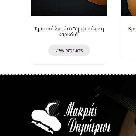
Κρητικό λαούτο “αμερικάνικη
Κρη
καρυδιά”
View products