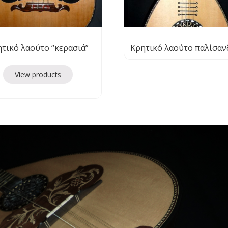
τικό λαούτο “κερασιά”
Κρητικό λαούτο παλίσαν
View products