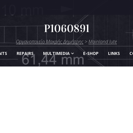
P1060891
μήτρης
Οργανοποιείο Μακρής Δημήτρης
>
Mainland lute
Οργάνων
NTS
REPAIRS
MULTIMEDIA
E-SHOP
LINKS
C