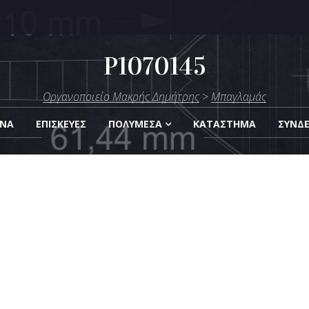
P1070145
μήτρης
Οργανοποιείο Μακρής Δημήτρης
>
Μπαγλαμάς
Οργάνων
ΑΝΑ
ΕΠΙΣΚΕΎΕΣ
ΠΟΛΥΜΈΣΑ
KΑΤΆΣΤΗΜΑ
ΣΎΝΔ