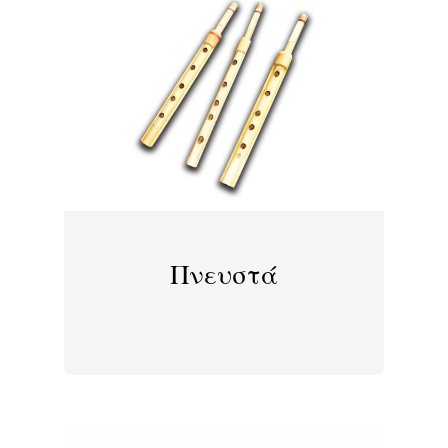
Πνευστά