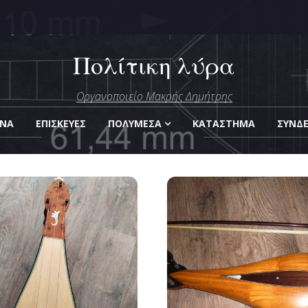
Πολίτικη λύρα
μήτρης
Οργανοποιείο Μακρής Δημήτρης
Οργάνων
ΑΝΑ
ΕΠΙΣΚΕΎΕΣ
ΠΟΛΥΜΈΣΑ
KΑΤΆΣΤΗΜΑ
ΣΎΝΔ