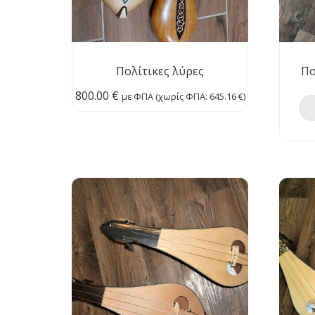
Πολίτικες λύρες
Πο
800.00
€
με ΦΠΑ (χωρίς ΦΠΑ:
645.16
€
)