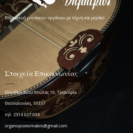
Κατασκευή μουσικών οργάνων με τέχνη και μεράκι!
Στοιχεία Επικοινωνίας
Ελευθεριάδου Κούλας 10, Τριανδρία
Θεσσαλονίκη, 55337
τηλ. 2314 027 034
organopoieiomakris@gmail.com