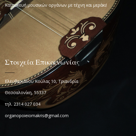
Κατασκευή μουσικών οργάνων με τέχνη και μεράκι!
Στοιχεία Επικοινωνίας
Ελευθεριάδου Κούλας 10, Τριανδρία
Θεσσαλονίκη, 55337
τηλ. 2314 027 034
organopoieiomakris@gmail.com