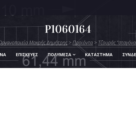
P1060164
μήτρης
Οργανοποιείο Μακρής Δημήτρης
>
Προϊόντα
>
Τζουράς “σταγόνα
Οργάνων
ΑΝΑ
ΕΠΙΣΚΕΎΕΣ
ΠΟΛΥΜΈΣΑ
KΑΤΆΣΤΗΜΑ
ΣΎΝΔ