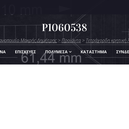
P1060538
μήτρης
ανοποιείο Μακρής Δημήτρης
>
Προϊόντα
>
Τετράχορδη κρητική 
Οργάνων
ΑΝΑ
ΕΠΙΣΚΕΎΕΣ
ΠΟΛΥΜΈΣΑ
KΑΤΆΣΤΗΜΑ
ΣΎΝΔ