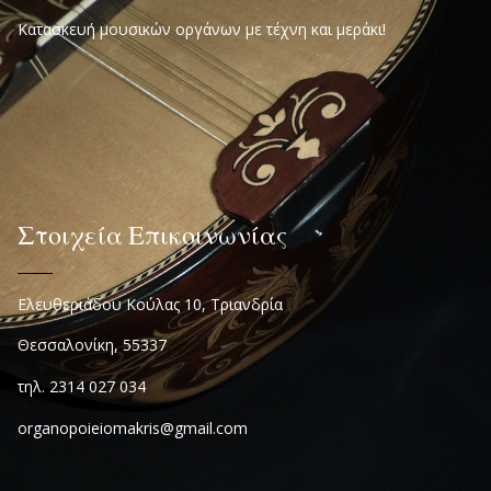
Κατασκευή μουσικών οργάνων με τέχνη και μεράκι!
Στοιχεία Επικοινωνίας
Ελευθεριάδου Κούλας 10, Τριανδρία
Θεσσαλονίκη, 55337
τηλ. 2314 027 034
organopoieiomakris@gmail.com