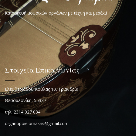
Κατασκευή μουσικών οργάνων με τέχνη και μεράκι!
Στοιχεία Επικοινωνίας
Ελευθεριάδου Κούλας 10, Τριανδρία
Θεσσαλονίκη, 55337
τηλ. 2314 027 034
organopoieiomakris@gmail.com