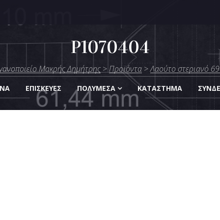
P1070404
μήτρης
γανοποιείο Μακρής Δημήτρης
>
Προϊόντα
>
Λαούτο στεριανό 69
Οργάνων
ΑΝΑ
ΕΠΙΣΚΕΎΕΣ
ΠΟΛΥΜΈΣΑ
KΑΤΆΣΤΗΜΑ
ΣΎΝΔ