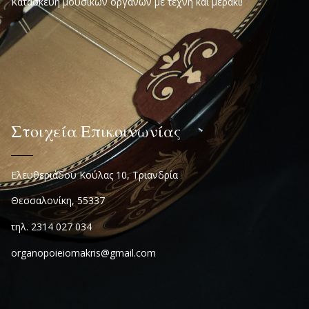
Κατασκευή μουσικών οργάνων με τέχνη και μεράκι!
Στοιχεία Επικοινωνίας
Ελευθεριάδου Κούλας 10, Τριανδρία
Θεσσαλονίκη, 55337
τηλ. 2314 027 034
organopoieiomakris@gmail.com