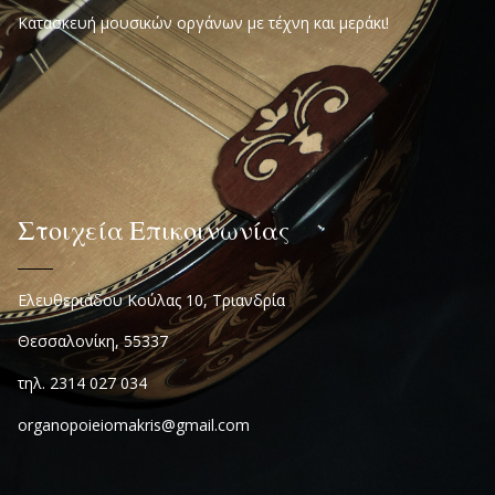
Κατασκευή μουσικών οργάνων με τέχνη και μεράκι!
Στοιχεία Επικοινωνίας
Ελευθεριάδου Κούλας 10, Τριανδρία
Θεσσαλονίκη, 55337
τηλ. 2314 027 034
organopoieiomakris@gmail.com