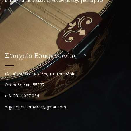
Κατασκευή μουσικών οργάνων με τέχνη και μεράκι!
Στοιχεία Επικοινωνίας
Ελευθεριάδου Κούλας 10, Τριανδρία
Θεσσαλονίκη, 55337
τηλ. 2314 027 034
organopoieiomakris@gmail.com