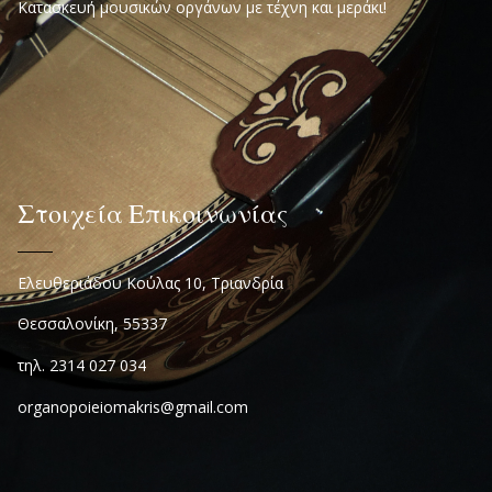
Κατασκευή μουσικών οργάνων με τέχνη και μεράκι!
Στοιχεία Επικοινωνίας
Ελευθεριάδου Κούλας 10, Τριανδρία
Θεσσαλονίκη, 55337
τηλ. 2314 027 034
organopoieiomakris@gmail.com