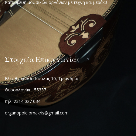
Κατασκευή μουσικών οργάνων με τέχνη και μεράκι!
Στοιχεία Επικοινωνίας
Ελευθεριάδου Κούλας 10, Τριανδρία
Θεσσαλονίκη, 55337
τηλ. 2314 027 034
organopoieiomakris@gmail.com