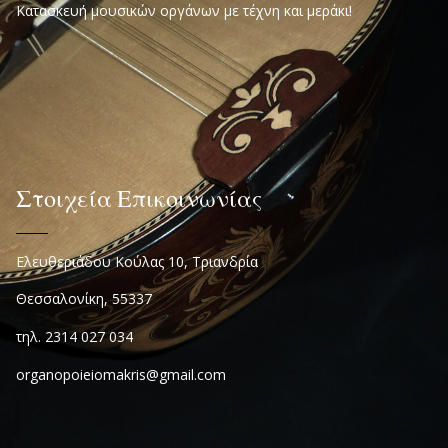
Κατασκευή μουσικών οργάνων με τέχνη και μεράκι!
Στοιχεία Επικοινωνίας
Ελευθεριάδου Κούλας 10, Τριανδρία
Θεσσαλονίκη, 55337
τηλ. 2314 027 034
organopoieiomakris@gmail.com