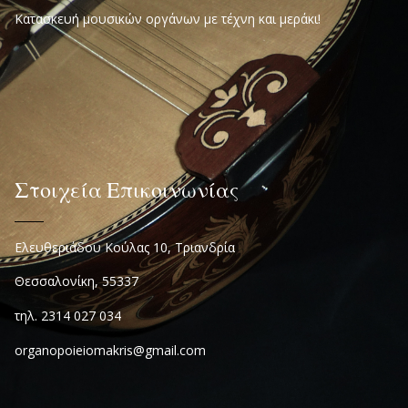
Κατασκευή μουσικών οργάνων με τέχνη και μεράκι!
Στοιχεία Επικοινωνίας
Ελευθεριάδου Κούλας 10, Τριανδρία
Θεσσαλονίκη, 55337
τηλ. 2314 027 034
organopoieiomakris@gmail.com