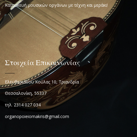
Κατασκευή μουσικών οργάνων με τέχνη και μεράκι!
Στοιχεία Επικοινωνίας
Ελευθεριάδου Κούλας 10, Τριανδρία
Θεσσαλονίκη, 55337
τηλ. 2314 027 034
organopoieiomakris@gmail.com