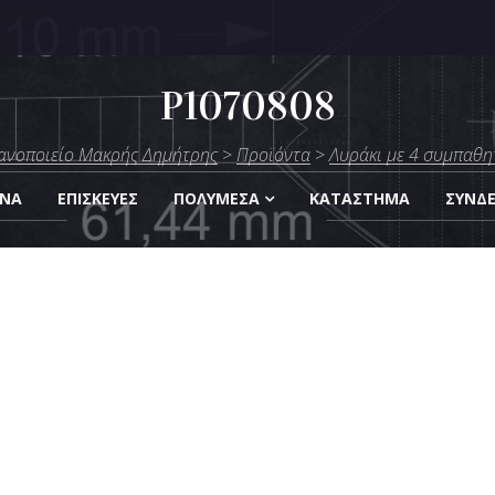
P1070808
μήτρης
ανοποιείο Μακρής Δημήτρης
>
Προϊόντα
>
Λυράκι με 4 συμπαθη
Οργάνων
ΑΝΑ
ΕΠΙΣΚΕΎΕΣ
ΠΟΛΥΜΈΣΑ
KΑΤΆΣΤΗΜΑ
ΣΎΝΔ