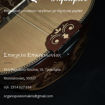
Κατασκευή μουσικών οργάνων με τέχνη και μεράκι!
Στοιχεία Επικοινωνίας
Ελευθεριάδου Κούλας 10, Τριανδρία
Θεσσαλονίκη, 55337
τηλ. 2314 027 034
organopoieiomakris@gmail.com