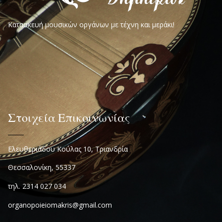
Κατασκευή μουσικών οργάνων με τέχνη και μεράκι!
Στοιχεία Επικοινωνίας
Ελευθεριάδου Κούλας 10, Τριανδρία
Θεσσαλονίκη, 55337
τηλ. 2314 027 034
organopoieiomakris@gmail.com