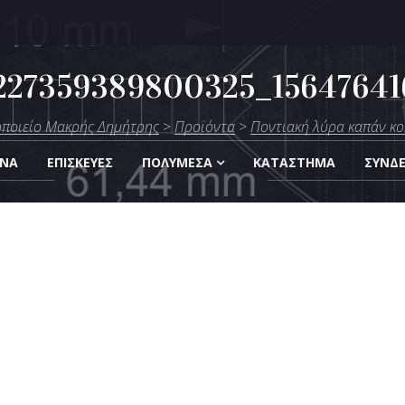
227359389800325_15647641
μήτρης
ποιείο Μακρής Δημήτρης
>
Προϊόντα
>
Ποντιακή λύρα καπάν κο
Οργάνων
ΑΝΑ
ΕΠΙΣΚΕΎΕΣ
ΠΟΛΥΜΈΣΑ
KΑΤΆΣΤΗΜΑ
ΣΎΝΔ