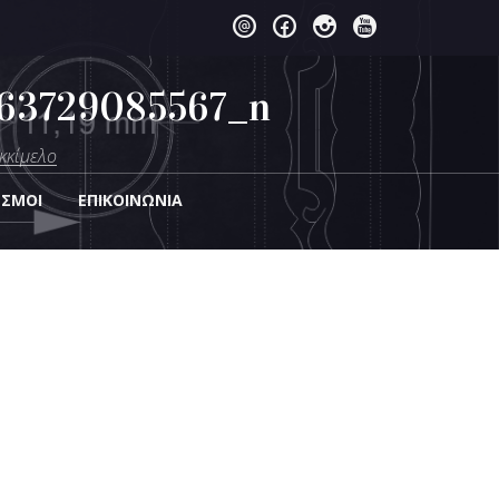
63729085567_n
κκίμελο
ΕΣΜΟΙ
EΠΙΚΟΙΝΩΝΊΑ