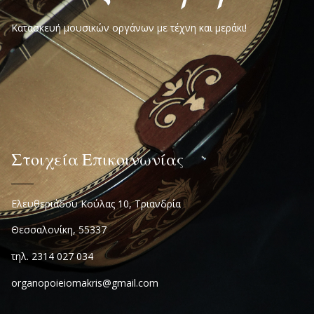
Κατασκευή μουσικών οργάνων με τέχνη και μεράκι!
Στοιχεία Επικοινωνίας
Ελευθεριάδου Κούλας 10, Τριανδρία
Θεσσαλονίκη, 55337
τηλ. 2314 027 034
organopoieiomakris@gmail.com