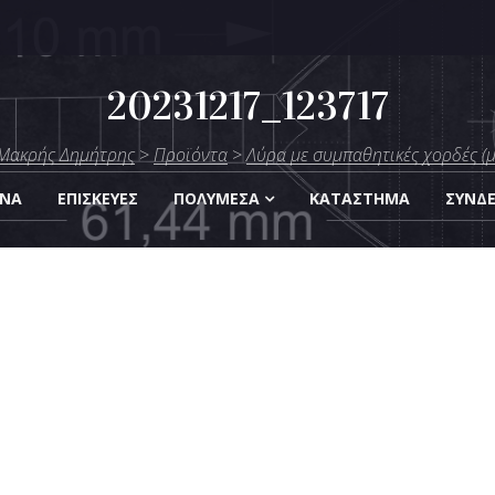
20231217_123717
μήτρης
Μακρής Δημήτρης
>
Προϊόντα
>
Λύρα με συμπαθητικές χορδές (
Οργάνων
ΑΝΑ
ΕΠΙΣΚΕΎΕΣ
ΠΟΛΥΜΈΣΑ
KΑΤΆΣΤΗΜΑ
ΣΎΝΔ