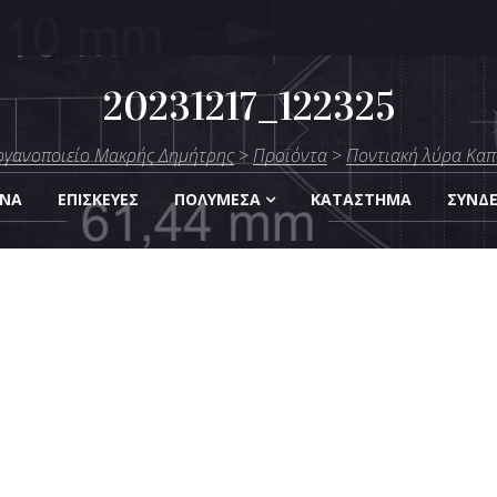
20231217_122325
μήτρης
ργανοποιείο Μακρής Δημήτρης
>
Προϊόντα
>
Ποντιακή λύρα Καπ
Οργάνων
ΑΝΑ
ΕΠΙΣΚΕΎΕΣ
ΠΟΛΥΜΈΣΑ
KΑΤΆΣΤΗΜΑ
ΣΎΝΔ