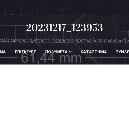
20231217_123953
μήτρης
ιείο Μακρής Δημήτρης
>
Προϊόντα
>
Κρητική λύρα οικονομική 
Οργάνων
ΑΝΑ
ΕΠΙΣΚΕΎΕΣ
ΠΟΛΥΜΈΣΑ
KΑΤΆΣΤΗΜΑ
ΣΎΝΔ