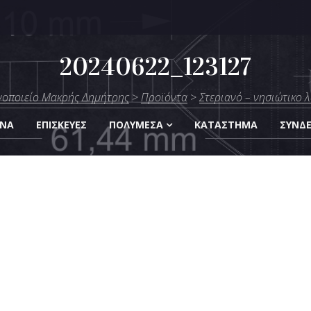
20240622_123127
μήτρης
οποιείο Μακρής Δημήτρης
>
Προϊόντα
>
Στεριανό – νησιώτικο 
Οργάνων
ΑΝΑ
ΕΠΙΣΚΕΎΕΣ
ΠΟΛΥΜΈΣΑ
KΑΤΆΣΤΗΜΑ
ΣΎΝΔ