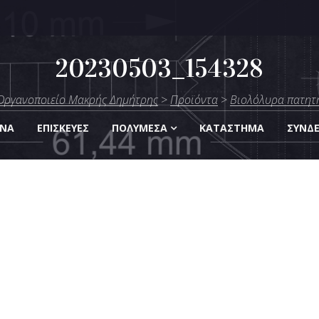
20230503_154328
μήτρης
Οργανοποιείο Μακρής Δημήτρης
>
Προϊόντα
>
Βιολόλυρα πατητ
Οργάνων
ΑΝΑ
ΕΠΙΣΚΕΎΕΣ
ΠΟΛΥΜΈΣΑ
KΑΤΆΣΤΗΜΑ
ΣΎΝΔ