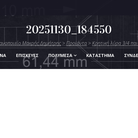
20251130_184550
μήτρης
ανοποιείο Μακρής Δημήτρης
>
Προϊόντα
>
Κρητική λύρα 3/4 παι
Οργάνων
ΑΝΑ
ΕΠΙΣΚΕΎΕΣ
ΠΟΛΥΜΈΣΑ
KΑΤΆΣΤΗΜΑ
ΣΎΝΔ