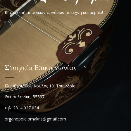
Κατασκευή μουσικών οργάνων με τέχνη και μεράκι!
Στοιχεία Επικοινωνίας
Ελευθεριάδου Κούλας 10, Τριανδρία
Θεσσαλονίκη, 55337
τηλ. 2314 027 034
organopoieiomakris@gmail.com