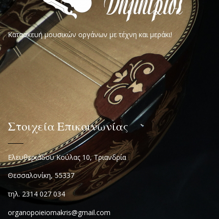
Κατασκευή μουσικών οργάνων με τέχνη και μεράκι!
Στοιχεία Επικοινωνίας
Ελευθεριάδου Κούλας 10, Τριανδρία
Θεσσαλονίκη, 55337
τηλ. 2314 027 034
organopoieiomakris@gmail.com