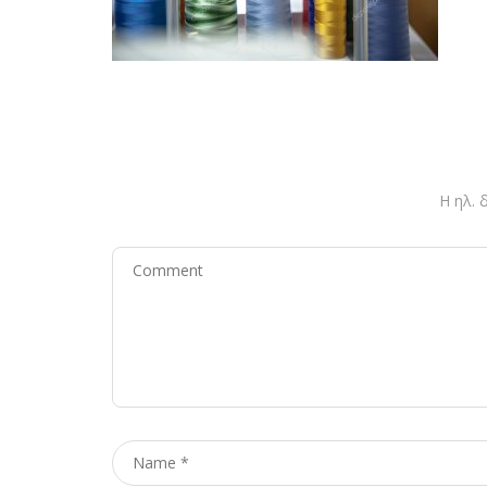
Η ηλ. 
Comment
Name
*