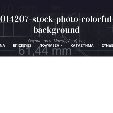
014207-stock-photo-colorful-
background
μήτρης
Οργάνων
Οργανοποιείο Μακρής Δημήτρης
ΑΝΑ
ΕΠΙΣΚΕΎΕΣ
ΠΟΛΥΜΈΣΑ
KΑΤΆΣΤΗΜΑ
ΣΎΝΔ