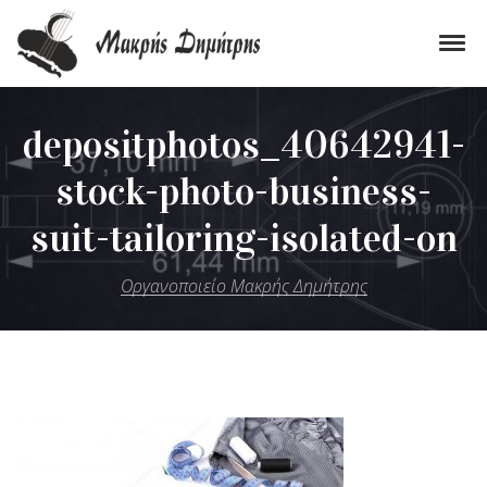
Skip to navigation
Skip to content
Tog
Οργανοποιείο Μακρής Δημήτρης
Εργαστήριο Κατασκευής Παραδοσιακών Μουσικών Οργάνων
depositphotos_40642941-
stock-photo-business-
suit-tailoring-isolated-on
Οργανοποιείο Μακρής Δημήτρης