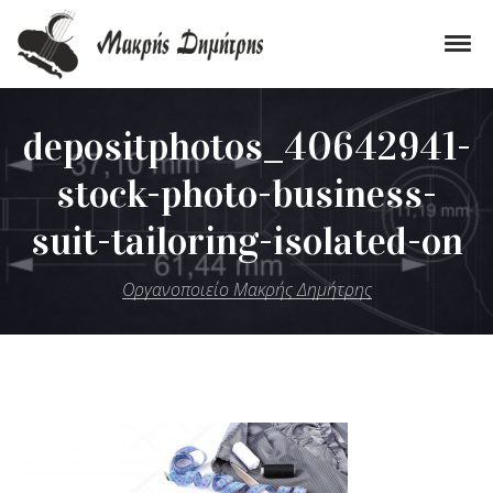
Skip to navigation
Skip to content
Tog
Οργανοποιείο Μακρής Δημήτρης
Εργαστήριο Κατασκευής Παραδοσιακών Μουσικών Οργάνων
depositphotos_40642941-
stock-photo-business-
suit-tailoring-isolated-on
Οργανοποιείο Μακρής Δημήτρης