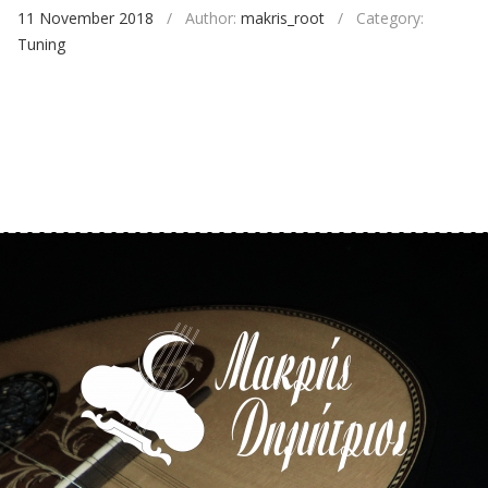
11 November 2018
/
Author:
makris_root
/
Category:
Tuning