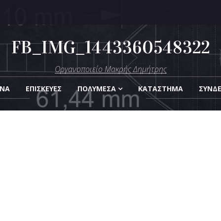
FB_IMG_1443360548322
μήτρης
Οργανοποιείο Μακρής Δημήτρης
Οργάνων
ΑΝΑ
ΕΠΙΣΚΕΎΕΣ
ΠΟΛΥΜΈΣΑ
KΑΤΆΣΤΗΜΑ
ΣΎΝΔ