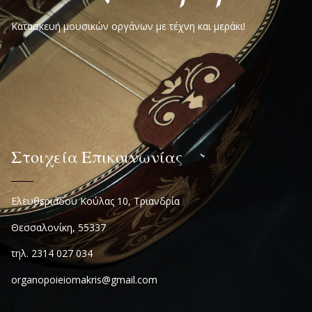
Κατασκευή μουσικών οργάνων με τέχνη και μεράκι!
Στοιχεία Επικοινωνίας
Ελευθεριάδου Κούλας 10, Τριανδρία
Θεσσαλονίκη, 55337
τηλ. 2314 027 034
organopoieiomakris@gmail.com