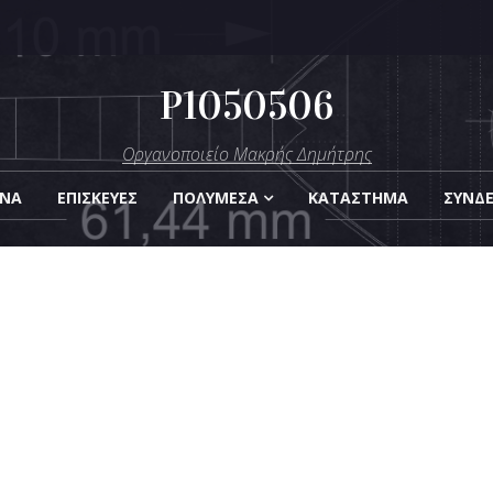
P1050506
μήτρης
Οργανοποιείο Μακρής Δημήτρης
Οργάνων
ΑΝΑ
ΕΠΙΣΚΕΎΕΣ
ΠΟΛΥΜΈΣΑ
KΑΤΆΣΤΗΜΑ
ΣΎΝΔ