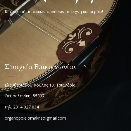
Κατασκευή μουσικών οργάνων με τέχνη και μεράκι!
Στοιχεία Επικοινωνίας
Ελευθεριάδου Κούλας 10, Τριανδρία
Θεσσαλονίκη, 55337
τηλ. 2314 027 034
organopoieiomakris@gmail.com