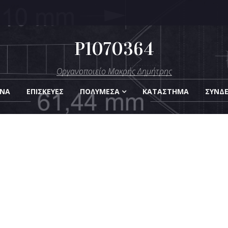
P1070364
μήτρης
Οργανοποιείο Μακρής Δημήτρης
Οργάνων
ΑΝΑ
ΕΠΙΣΚΕΎΕΣ
ΠΟΛΥΜΈΣΑ
KΑΤΆΣΤΗΜΑ
ΣΎΝΔ