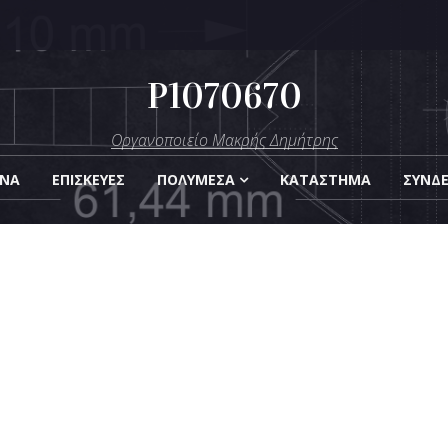
P1070670
μήτρης
Οργανοποιείο Μακρής Δημήτρης
Οργάνων
ΑΝΑ
ΕΠΙΣΚΕΎΕΣ
ΠΟΛΥΜΈΣΑ
KΑΤΆΣΤΗΜΑ
ΣΎΝΔ