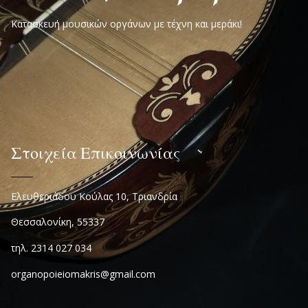
Κατασκευή μουσικών οργάνων με τέχνη και μεράκι!
Στοιχεία Επικοινωνίας
Ελευθεριάδου Κούλας 10, Τριανδρία
Θεσσαλονίκη, 55337
τηλ. 2314 027 034
organopoieiomakris@gmail.com