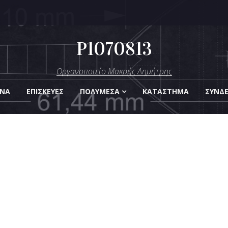
P1070813
μήτρης
Οργανοποιείο Μακρής Δημήτρης
Οργάνων
ΑΝΑ
ΕΠΙΣΚΕΎΕΣ
ΠΟΛΥΜΈΣΑ
KΑΤΆΣΤΗΜΑ
ΣΎΝΔ