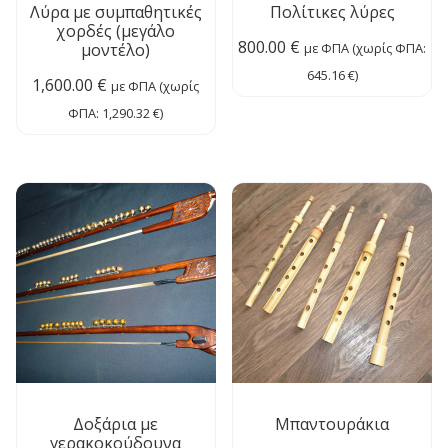
Λύρα με συμπαθητικές
Πολίτικες λύρες
χορδές (μεγάλο
800.00
€
μοντέλο)
με ΦΠΑ (χωρίς ΦΠΑ:
645.16
€
)
1,600.00
€
με ΦΠΑ (χωρίς
ΦΠΑ:
1,290.32
€
)
Δοξάρια με
Μπαντουράκια
γερακοκούδουνα