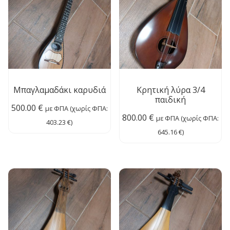
Μπαγλαμαδάκι καρυδιά
Κρητική λύρα 3/4
παιδική
500.00
€
με ΦΠΑ (χωρίς ΦΠΑ:
800.00
€
με ΦΠΑ (χωρίς ΦΠΑ:
403.23
€
)
645.16
€
)