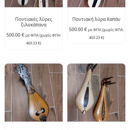
Ποντιακές λύρες
Ποντιακή λύρα Καπάν
ζιλοκάπανα
500.00
€
με ΦΠΑ (χωρίς ΦΠΑ:
500.00
€
με ΦΠΑ (χωρίς ΦΠΑ:
403.23
€
)
403.23
€
)