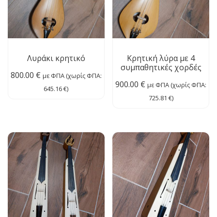
Λυράκι κρητικό
Κρητική λύρα με 4
συμπαθητικές χορδές
800.00
€
με ΦΠΑ (χωρίς ΦΠΑ:
900.00
€
με ΦΠΑ (χωρίς ΦΠΑ:
645.16
€
)
725.81
€
)