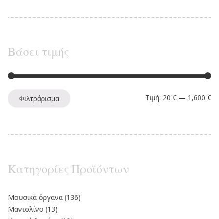
Βάσει τιμής
Ελ
Μέ
Τιμή:
20 €
—
1,600 €
Φιλτράρισμα
Κατηγορίες Προϊόντων
Moυσικά όργανα
(136)
Μαντολίνο
(13)