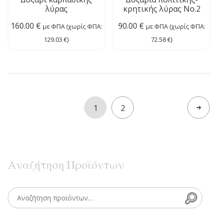
λύρας
κρητικής λύρας Νο.2
160.00
€
90.00
€
με ΦΠΑ (χωρίς ΦΠΑ:
με ΦΠΑ (χωρίς ΦΠΑ:
129.03
€
)
72.58
€
)
1
2
Next p
Αναζήτηση Προϊόντων
Searc
Search for: