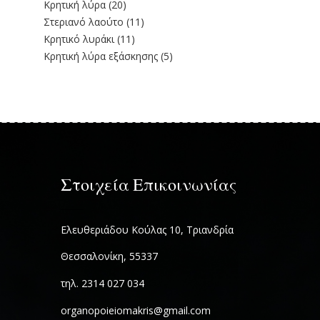
Κρητική λύρα
(20)
Στεριανό λαούτο
(11)
Kρητικό λυράκι
(11)
Κρητική λύρα εξάσκησης
(5)
Στοιχεία Επικοινωνίας
Ελευθεριάδου Κούλας 10, Τριανδρία
Θεσσαλονίκη, 55337
τηλ. 2314 027 034
organopoieiomakris@gmail.com