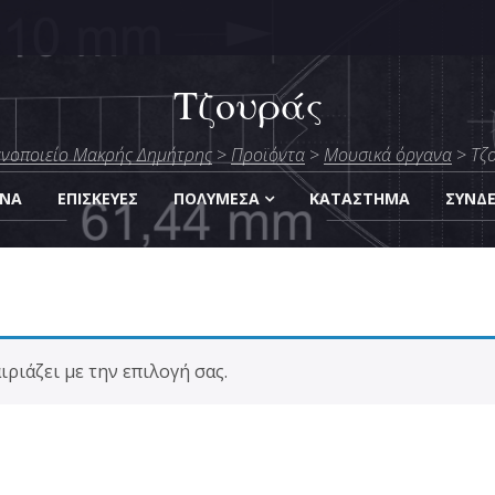
Τζουράς
μήτρης
νοποιείο Μακρής Δημήτρης
>
Προϊόντα
>
Moυσικά όργανα
>
Τζ
Οργάνων
ΑΝΑ
ΕΠΙΣΚΕΎΕΣ
ΠΟΛΥΜΈΣΑ
KΑΤΆΣΤΗΜΑ
ΣΎΝΔ
ριάζει με την επιλογή σας.